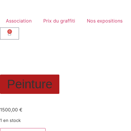
Association
Prix du graffiti
Nos expositions
0
Peinture
Portrait raté 2, Petrus
1500,00
€
1 en stock