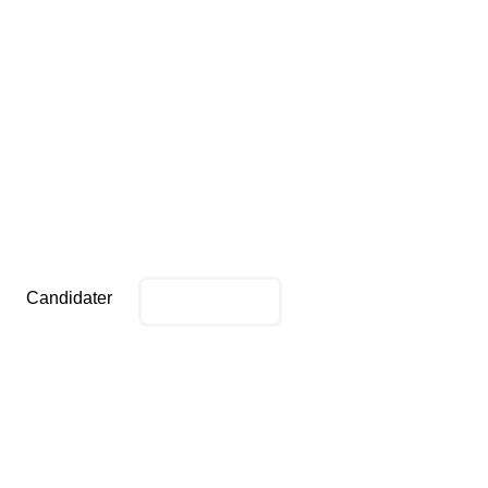
Prix du Graffiti et du Street Art
2026
TRACE TA
ROUTE
Candidater
Règlement