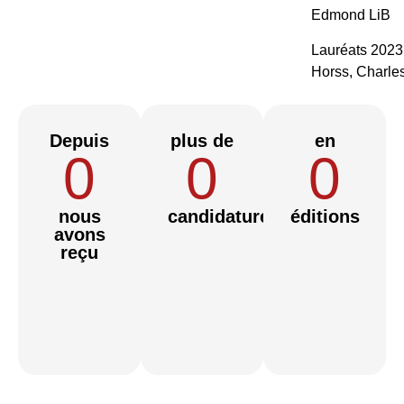
Edmond LiB
Lauréats 2023 
Horss, Charle
Depuis
plus de
en
0
0
0
nous
candidatures
éditions
avons
reçu