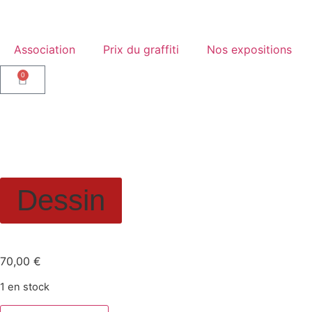
Association
Prix du graffiti
Nos expositions
0
Dessin
Mieux vaut mitard que
70,00
€
1 en stock