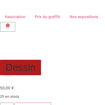
Association
Prix du graffiti
Nos expositions
0
Dessin
Print, Petrus Von Trich
50,00
€
25 en stock