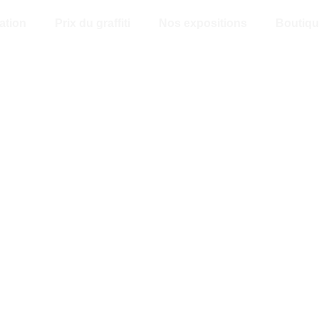
ation
Prix du graffiti
Nos expositions
Boutiqu