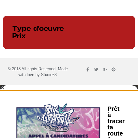
Type d'oeuvre
Prix
© 2018 All rights Reserved. Made
with love by
Studio63
Prêt
à
tracer
ta
route