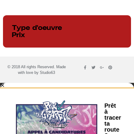
Type d'oeuvre
Prix
© 2018 All rights Reserved. Made
with love by
Studio63
Prêt
à
tracer
ta
route