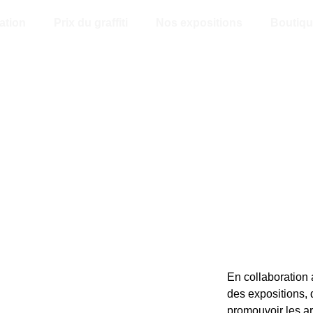
ation
Prix du graffiti
Nos expositions
Boutiqu
En collaboration 
des expositions, 
promouvoir les ar