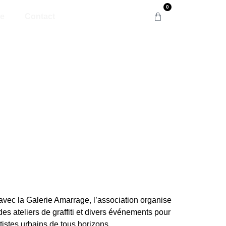
0
e
Contact
avec la Galerie Amarrage, l’association organise
des ateliers de graffiti et divers événements pour
tistes urbains de tous horizons.